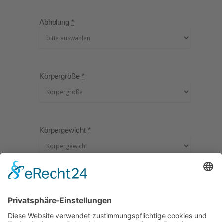
Abholung
*
Körpergröße
*
Körpergewicht
*