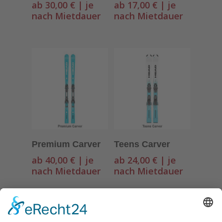
ab 30,00 € | je
ab 17,00 € | je
nach Mietdauer
nach Mietdauer
Ausführung
Ausführung
Premium Carver
Teens Carver
Wählen
Wählen
ab 40,00 € | je
ab 24,00 € | je
nach Mietdauer
nach Mietdauer