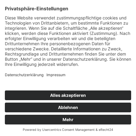
Ausführung
Top Carver
Wählen
ab 35,00 € | je
nach Mietdauer
Cookie-Einstellungen
| Inhalte: Ski + Sport ZUNZER |
Design:
DOUBLE-A-DESIGN